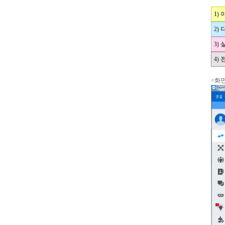
1)
2)
3)
4)
<화면