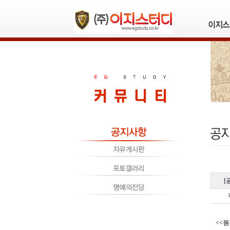
[
<<원